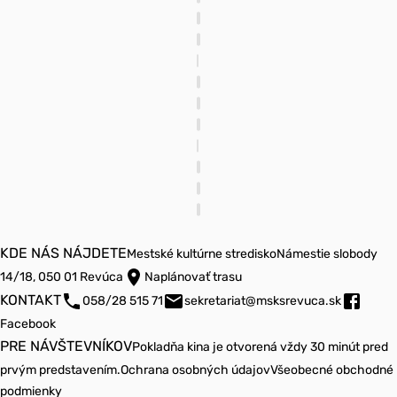
KDE NÁS NÁJDETE
Mestské kultúrne stredisko
Námestie slobody
14/18, 050 01 Revúca
Naplánovať trasu
KONTAKT
058/28 515 71
sekretariat@msksrevuca.sk
Facebook
PRE NÁVŠTEVNÍKOV
Pokladňa kina je otvorená vždy 30 minút pred
prvým predstavením.
Ochrana osobných údajov
Všeobecné obchodné
podmienky